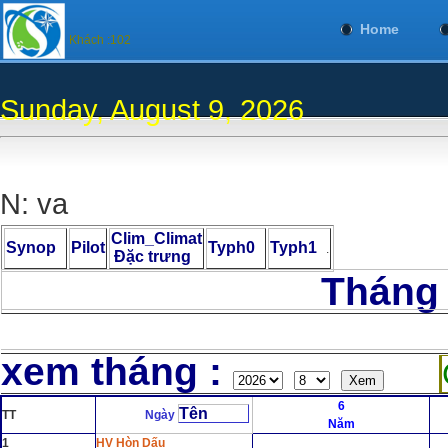
Home
Khách :102
Sunday, August 9, 2026
N: va
Clim_Climat
Synop
Pilot
Typh0
Typh1
.
Đặc trưng
Tháng 8 Nă
C
xem tháng :
6
Tên
TT
Ngày
Năm
1
HV Hòn Dấu