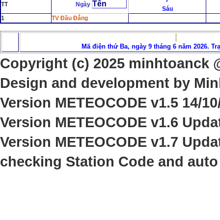
7
Tên
TT
Ngày
Sáu
1
TV Đầu Đẳng
Mã điện thứ Ba, ngày 9 tháng 6 năm 2026. Tr
Copyright (c) 202
5
minhtoanck @ 
Design and development by Min
Version
METEOCODE v1.5 14/10/
Version
METEOCODE v1.6 Update
Version
METEOCODE v1.
7
Upda
checking Station Code and auto 