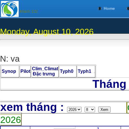
Home
Khách :132
Monday, August 10, 2026
N: va
Clim_Climat
Synop
Pilot
Typh0
Typh1
.
Đặc trưng
Tháng 8 Nă
C
xem tháng :
2026