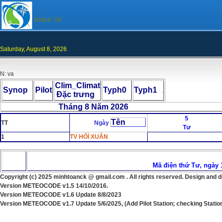
Khách :59
Saturday, August 8, 2026
N: va
Clim_Climat
Synop
Pilot
Typh0
Typh1
.
Đặc trưng
Tháng 8 Năm 2026 Chọn
5
Tên
TT
Ngày
Tư
1
TV HÔÌ XUÂN
Mã điện thứ Tư, ngày 
Copyright (c) 202
5
minhtoanck @ gmail.com . All rights reserved. Design and 
Version
METEOCODE v1.5 14/10/2016.
Version
METEOCODE v1.6 Update 8/8/2023
Version
METEOCODE v1.
7
Update
5
/
6
/202
5, (Add Pilot Station; checking Stati