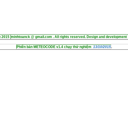
) 2015
minhtoanck @ gmail.com . All rights reserved. Design and development 
Phiên bản METEOCODE v1.4 chạy thử nghiệm
13/10/2015
.