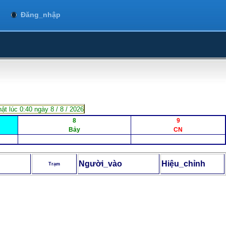
Đăng_nhập
ật lúc 0:40 ngày 8 / 8 / 2026
8
9
Bảy
CN
Người_vào
Hiệu_chỉnh
Trạm