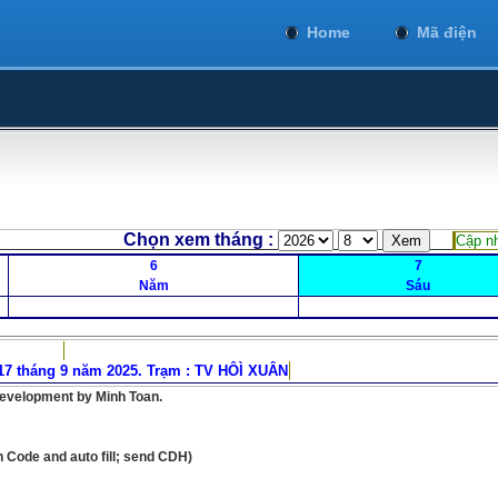
Home
Mã điện
 xem tháng :
Cập nh
6
7
Năm
Sáu
17 tháng 9 năm 2025. Trạm : TV HÔÌ XUÂN
development by Minh Toan.
on Code and auto fill; send CDH)