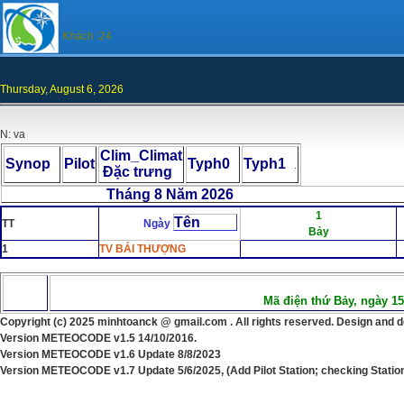
Khách :24
Thursday, August 6, 2026
N: va
Clim_Climat
Synop
Pilot
Typh0
Typh1
.
Đặc trưng
Tháng 8 Năm 2026 Chọn
1
Tên
TT
Ngày
Bảy
1
TV BÁI THƯỢNG
Mã điện thứ Bảy, ngày 1
Copyright (c) 202
5
minhtoanck @ gmail.com . All rights reserved. Design and 
Version
METEOCODE v1.5 14/10/2016.
Version
METEOCODE v1.6 Update 8/8/2023
Version
METEOCODE v1.
7
Update
5
/
6
/202
5, (Add Pilot Station; checking Stati