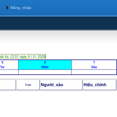
Đăng_nhập
ật lúc 13:57 ngày 6 / 8 / 2026
5
6
7
Tư
Năm
Sáu
Người_vào
Hiệu_chỉnh
Trạm