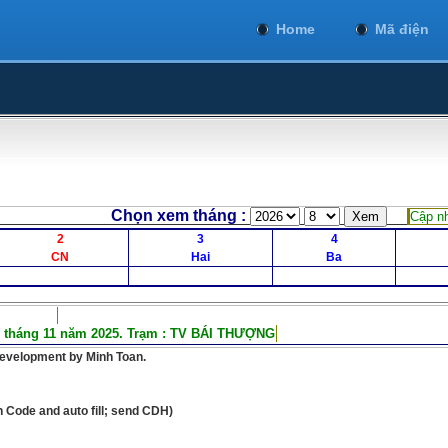
Home
Mã điện
 xem tháng :
Cập nh
2
3
4
CN
Hai
Ba
5 tháng 11 năm 2025. Trạm : TV BÁI THƯỢNG
development by Minh Toan.
on Code and auto fill; send CDH)