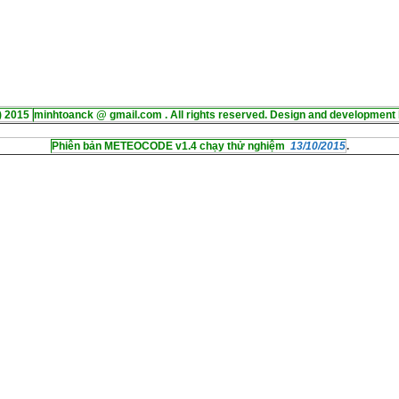
) 2015
minhtoanck @ gmail.com . All rights reserved. Design and development 
Phiên bản METEOCODE v1.4 chạy thử nghiệm
13/10/2015
.