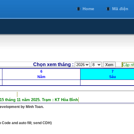
Home
Mã điện
 xem tháng :
Cập nh
6
7
Năm
Sáu
15 tháng 11 năm 2025. Trạm : KT Hòa Bình
development by Minh Toan.
on Code and auto fill; send CDH)