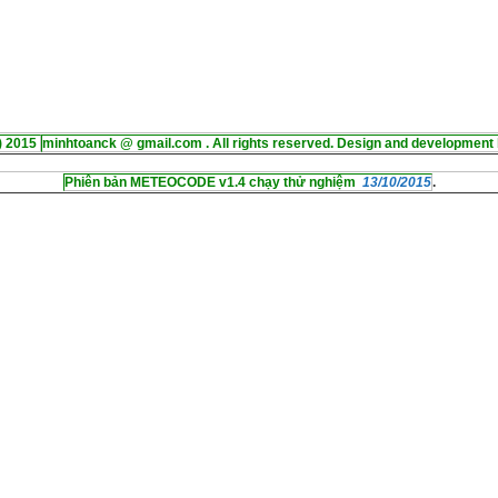
) 2015
minhtoanck @ gmail.com . All rights reserved. Design and development 
Phiên bản METEOCODE v1.4 chạy thử nghiệm
13/10/2015
.