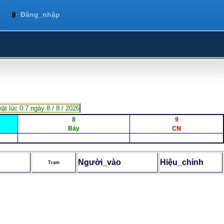
Đăng_nhập
ật lúc 0:7 ngày 8 / 8 / 2026
8
9
Bảy
CN
Người_vào
Hiệu_chỉnh
Trạm