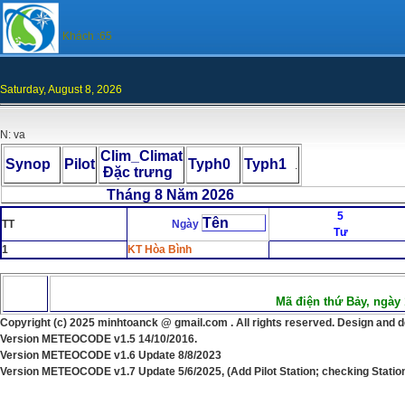
Khách :65
Saturday, August 8, 2026
N: va
Clim_Climat
Synop
Pilot
Typh0
Typh1
.
Đặc trưng
Tháng 8 Năm 2026 Chọn
5
Tên
TT
Ngày
Tư
1
KT Hòa Bình
Mã điện thứ Bảy, ngày 
Copyright (c) 202
5
minhtoanck @ gmail.com . All rights reserved. Design and 
Version
METEOCODE v1.5 14/10/2016.
Version
METEOCODE v1.6 Update 8/8/2023
Version
METEOCODE v1.
7
Update
5
/
6
/202
5, (Add Pilot Station; checking Stati