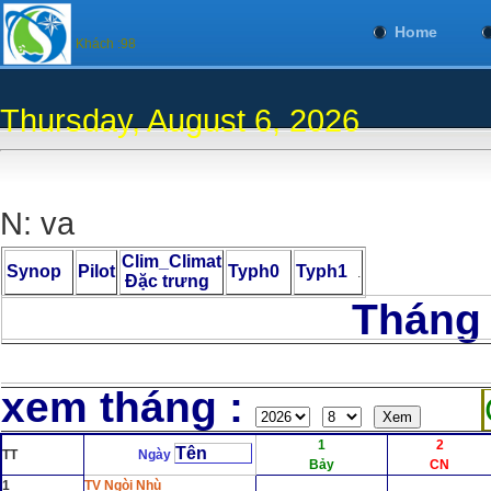
Home
Khách :98
Thursday, August 6, 2026
N: va
Clim_Climat
Synop
Pilot
Typh0
Typh1
.
Đặc trưng
Tháng 8 Nă
C
xem tháng :
1
2
Tên
TT
Ngày
Bảy
CN
1
TV Ngòi Nhù