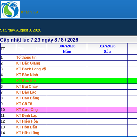
Khách :79
Saturday, August 8, 2026
Cập nhật lúc 7:23 ngày 8 / 8 / 2026
30/7/2026
31/7/2026
TT
Tên Ngày
Năm
Sáu
1
Tổ thông tin
2
KT Bắc Giang
3
KT Bạch Long Vỹ
4
KT Bắc Ninh
5
KT Bắc Sơn
6
KT Bãi Cháy
7
KT Bảo Lạc
8
KT Cao Bằng
9
KT Cô Tô
10
KT Cửa Ông
11
KT Đình Lập
12
KT Hiệp Hòa
13
KT Hòn Dấu
14
KT Hữu Lũng