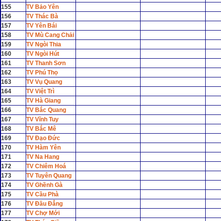
155
TV Bảo Yên
156
TV Thác Bà
157
TV Yên Bái
158
TV Mù Cang Chải
159
TV Ngòi Thia
160
TV Ngòi Hút
161
TV Thanh Sơn
162
TV Phú Thọ
163
TV Vụ Quang
164
TV Việt Trì
165
TV Hà Giang
166
TV Bắc Quang
167
TV Vĩnh Tuy
168
TV Bắc Mê
169
TV Đạo Đức
170
TV Hàm Yên
171
TV Na Hang
172
TV Chiêm Hoá
173
TV Tuyên Quang
174
TV Ghềnh Gà
175
TV Cầu Phà
176
TV Đầu Đẳng
177
TV Chợ Mới