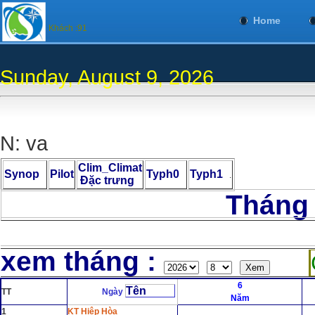
Home
Khách :91
Sunday, August 9, 2026
N: va
Clim_Climat
Synop
Pilot
Typh0
Typh1
.
Đặc trưng
Tháng 8 Nă
C
xem tháng :
6
Tên
TT
Ngày
Năm
1
KT Hiệp Hòa