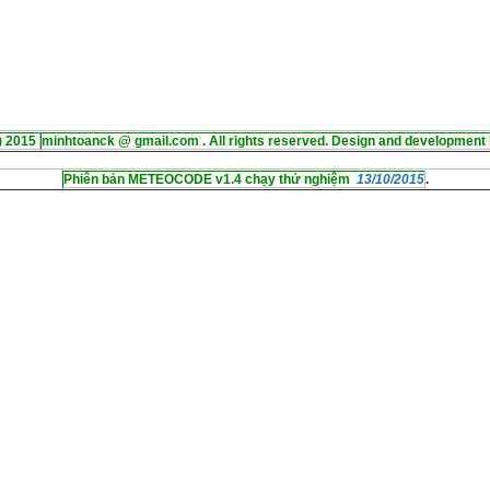
) 2015
minhtoanck @ gmail.com . All rights reserved. Design and development 
Phiên bản METEOCODE v1.4 chạy thử nghiệm
13/10/2015
.