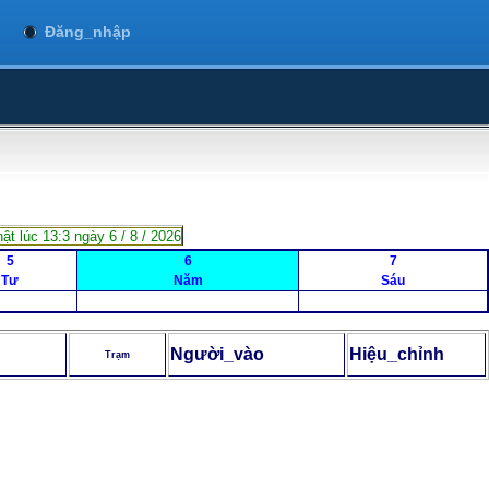
Đăng_nhập
ật lúc 13:3 ngày 6 / 8 / 2026
5
6
7
Tư
Năm
Sáu
Người_vào
Hiệu_chỉnh
Trạm