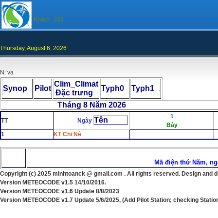
Khách :249
Thursday, August 6, 2026
N: va
Clim_Climat
Synop
Pilot
Typh0
Typh1
.
Đặc trưng
Tháng 8 Năm 2026 Chọn
1
Tên
TT
Ngày
Bảy
1
KT Chi Nê
Mã điện thứ Năm, ngà
Copyright (c) 202
5
minhtoanck @ gmail.com . All rights reserved. Design and 
Version
METEOCODE v1.5 14/10/2016.
Version
METEOCODE v1.6 Update 8/8/2023
Version
METEOCODE v1.
7
Update
5
/
6
/202
5, (Add Pilot Station; checking Stati