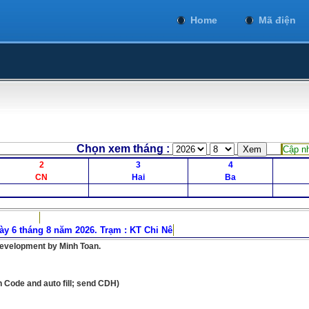
Home
Mã điện
 xem tháng :
Cập nh
2
3
4
CN
Hai
Ba
y 6 tháng 8 năm 2026. Trạm : KT Chi Nê
development by Minh Toan.
on Code and auto fill; send CDH)